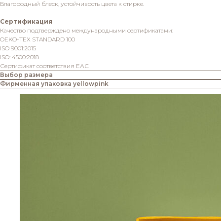
Благородный блеск, устойчивость цвета к стирке.
Сертификация
Качество подтверждено международными сертификатами:
OEKO-TEX STANDARD 100
ISO 9001:2015
ISO: 4500:2018
Сертификат соответствия ЕАС
Выбор размера
Фирменная упаковка yellowpink