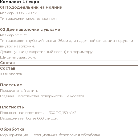
Комплект L / евро
01 Пододеяльник на молнии
Размер: 200 х 220 см
Тип застежки: скрытая молния
02 Две наволочки с ушками
Размер: 50 х 70
Тип застежки: глубокий клапан 36 см для надежной фиксации подушки
внутри наволочки.
Детали: ушки (декоративный волан) по периметру.
Ширина ушек: 5 см.
Состав
Состав
100% хлопок.
Плетение
Премиальный сатин.
Гладкая шелковистая поверхность. Не колется.
Плотность
Повышенная плотность — 300 ТС, 130 г/м2.
Выдерживает более 600 стирок.
Обработка
Мерцеризация — специальная безопасная обработка.