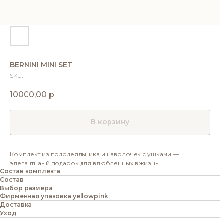
BERNINI MINI SET
SKU:
10000,00
р.
В корзину
Комплект из пододеяльника и наволочек с ушками —
элегантнаый подарок для влюбленных в жизнь.
Состав комплекта
Состав
Выбор размера
Фирменная упаковка yellowpink
Доставка
Уход