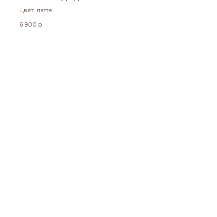
Цвет: латте.
6 900
р.