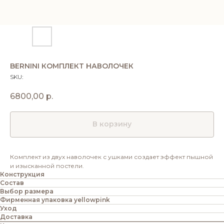
BERNINI КОМПЛЕКТ НАВОЛОЧЕК
SKU:
6800,00
р.
В корзину
Комплект из двух наволочек с ушками создает эффект пышной
и изысканной постели.
Конструкция
Состав
Выбор размера
Фирменная упаковка yellowpink
Уход
Доставка