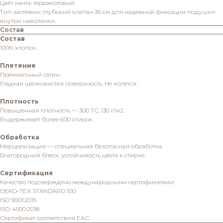
Цвет канта: терракотовый
Тип застежки: глубокий клапан 36 см для надежной фиксации подушки
внутри наволочки.
Состав
Состав
100% хлопок.
Плетение
Премиальный сатин.
Гладкая шелковистая поверхность. Не колется.
Плотность
Повышенная плотность — 300 ТС, 130 г/м2.
Выдерживает более 600 стирок.
Обработка
Мерцеризация — специальная безопасная обработка.
Благородный блеск, устойчивость цвета к стирке.
Сертификация
Качество подтверждено международными сертификатами:
OEKO-TEX STANDARD 100
ISO 9001:2015
ISO: 4500:2018
Сертификат соответствия ЕАС