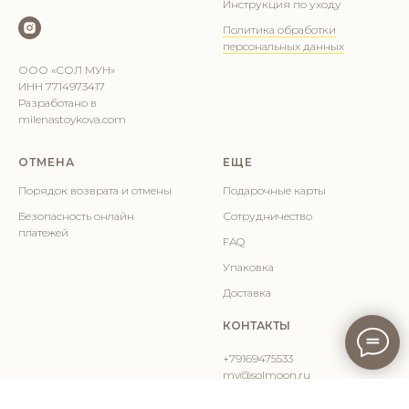
Инструкция по уходу
Политика обработки
персональных данных
ООО «СОЛ МУН»
ИНН 7714973417
Разработано в
milenastoykova.com
ОТМЕНА
ЕЩЕ
Порядок возврата и отмены
Подарочные карты
Безопасность онлайн
Сотрудничество
платежей
FAQ
Упаковка
Доставка
КОНТАКТЫ
+79169475533
mv@solmoon.ru